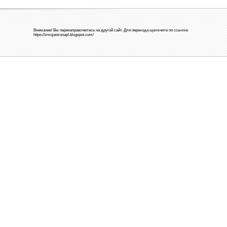
Внимание! Вы перенаправляетесь на другой сайт. Для перехода щелкните по ссылке:
https://zmojastronapl.blogspot.com/