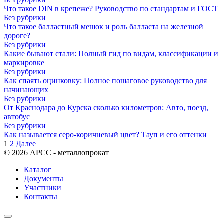
Что такое DIN в крепеже? Руководство по стандартам и ГОСТ
Без рубрики
Что такое балластный мешок и роль балласта на железной
дороге?
Без рубрики
Какие бывают стали: Полный гид по видам, классификации и
маркировке
Без рубрики
Как спаять оцинковку: Полное пошаговое руководство для
начинающих
Без рубрики
От Краснодара до Курска сколько километров: Авто, поезд,
автобус
Без рубрики
Как называется серо-коричневый цвет? Тауп и его оттенки
Пагинация
1
2
Далее
записей
© 2026 АРСС - металлопрокат
Каталог
Документы
Участники
Контакты