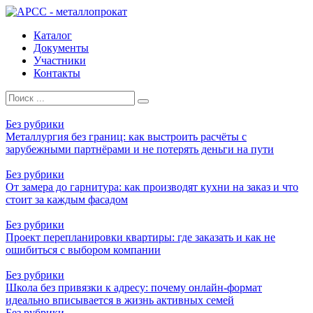
Перейти
к
Каталог
контенту
Документы
Участники
Контакты
Search
for:
Без рубрики
Металлургия без границ: как выстроить расчёты с
зарубежными партнёрами и не потерять деньги на пути
Без рубрики
От замера до гарнитура: как производят кухни на заказ и что
стоит за каждым фасадом
Без рубрики
Проект перепланировки квартиры: где заказать и как не
ошибиться с выбором компании
Без рубрики
Школа без привязки к адресу: почему онлайн-формат
идеально вписывается в жизнь активных семей
Без рубрики