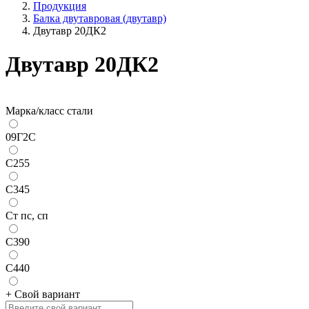
Продукция
Балка двутавровая (двутавр)
Двутавр 20ДК2
Двутавр 20ДК2
Марка/класс стали
09Г2С
С255
С345
Ст пс, сп
С390
С440
+ Свой вариант