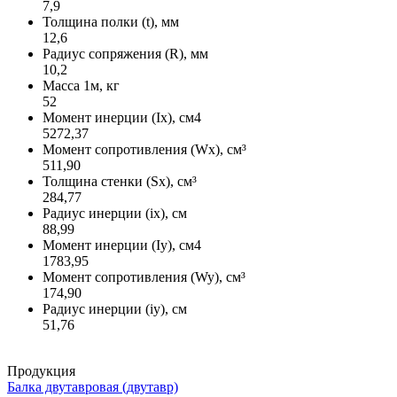
7,9
Толщина полки (t), мм
12,6
Радиус сопряжения (R), мм
10,2
Масса 1м, кг
52
Момент инерции (Ix), см4
5272,37
Момент сопротивления (Wx), см³
511,90
Толщина стенки (Sx), см³
284,77
Радиус инерции (ix), см
88,99
Момент инерции (Iy), см4
1783,95
Момент сопротивления (Wy), см³
174,90
Радиус инерции (iy), см
51,76
Продукция
Балка двутавровая (двутавр)