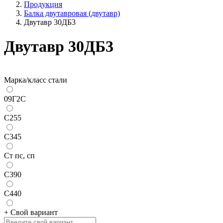
Продукция
Балка двутавровая (двутавр)
Двутавр 30ДБ3
Двутавр 30ДБ3
Марка/класс стали
09Г2С
С255
С345
Ст пс, сп
С390
С440
+ Свой вариант