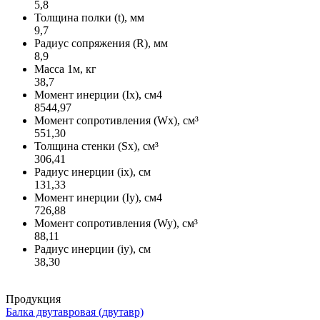
5,8
Толщина полки (t), мм
9,7
Радиус сопряжения (R), мм
8,9
Масса 1м, кг
38,7
Момент инерции (Ix), см4
8544,97
Момент сопротивления (Wx), см³
551,30
Толщина стенки (Sx), см³
306,41
Радиус инерции (ix), см
131,33
Момент инерции (Iy), см4
726,88
Момент сопротивления (Wy), см³
88,11
Радиус инерции (iy), см
38,30
Продукция
Балка двутавровая (двутавр)