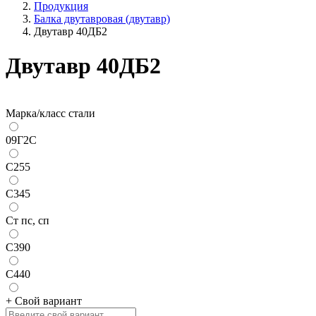
Продукция
Балка двутавровая (двутавр)
Двутавр 40ДБ2
Двутавр 40ДБ2
Марка/класс стали
09Г2С
С255
С345
Ст пс, сп
С390
С440
+ Свой вариант