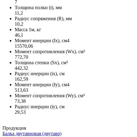
7
Толщина полки (t), мм
11,2
Радиус сопряжения (R), мм
10,2
Масса 1м, кг
46,1
Момент инерции (Ix), см4
15570,06
Момент сопротивления (Wx), см³
772,70
Толщина стенки (Sx), см³
442,32
Радиус инерции (ix), см
162,59
Момент инерции (Iy), см4
513,63
Момент сопротивления (Wy), см³
73,38
Радиус инерции (iy), см
29,53
Продукция
Балка двутавровая (двутавр)