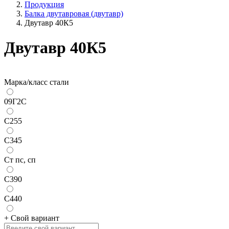
Продукция
Балка двутавровая (двутавр)
Двутавр 40К5
Двутавр 40К5
Марка/класс стали
09Г2С
С255
С345
Ст пс, сп
С390
С440
+ Свой вариант