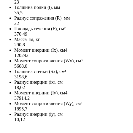
23
Толщина полки (t), мм
35,5
Радиус сопряжения (R), мм
22
Площадь сечения (F), см²
370,49
Масса 1м, кг
290,8
Момент инерции (Ix), см4
120292
Момент сопротивления (Wx), см³
5608,0
Толщина стенки (Sx), см³
3198,6
Радиус инерции (ix), см
18,02
Момент инерции (Iy), см4
37914,2
Момент сопротивления (Wy), см³
1895,7
Радиус инерции (iy), см
10,12