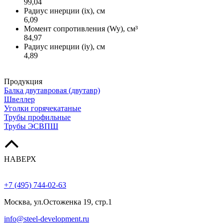
99,04
Радиус инерции (ix), см
6,09
Момент сопротивления (Wy), см³
84,97
Радиус инерции (iy), см
4,89
Продукция
Балка двутавровая (двутавр)
Швеллер
Уголки горячекатаные
Трубы профильные
Трубы ЭСВПШ
НАВЕРХ
+7 (495) 744-02-63
Москва, ул.Остоженка 19, стр.1
info@steel-development.ru