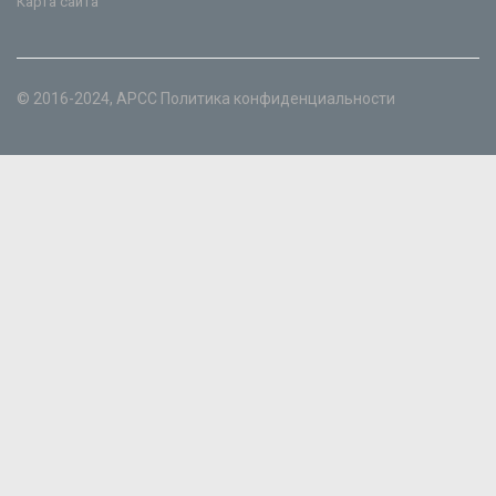
Карта сайта
© 2016-
2024
, АРСС
Политика конфиденциальности