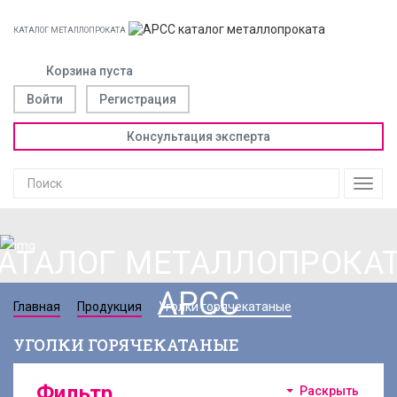
Корзина пуста
Войти
Регистрация
Консультация эксперта
АТАЛОГ МЕТАЛЛОПРОКА
АРСС
Главная
Продукция
Уголки горячекатаные
УГОЛКИ ГОРЯЧЕКАТАНЫЕ
Фильтр