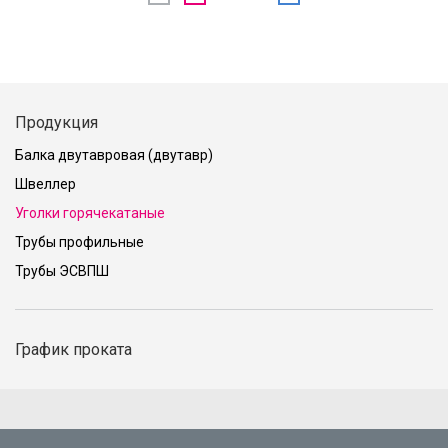
Продукция
Балка двутавровая (двутавр)
Швеллер
Уголки горячекатаные
Трубы профильные
Трубы ЭСВПШ
График проката