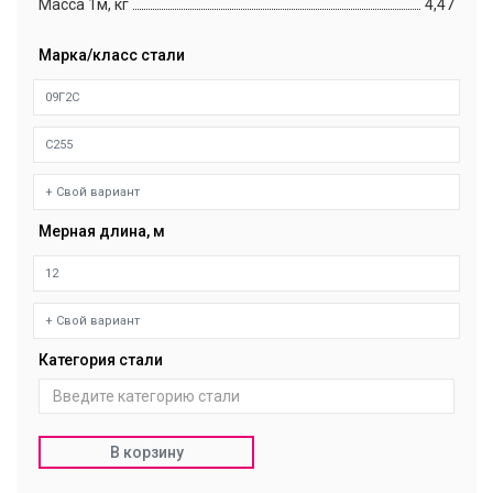
Масса 1м, кг
4,47
Марка/класс стали
09Г2С
С255
+ Свой вариант
Мерная длина, м
12
+ Свой вариант
Категория стали
В корзину