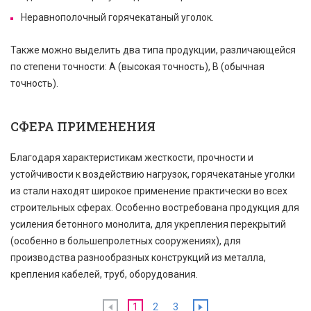
Неравнополочный горячекатаный уголок.
Также можно выделить два типа продукции, различающейся
по степени точности: А (высокая точность), В (обычная
точность).
СФЕРА ПРИМЕНЕНИЯ
Благодаря характеристикам жесткости, прочности и
устойчивости к воздействию нагрузок, горячекатаные уголки
из стали находят широкое применение практически во всех
строительных сферах. Особенно востребована продукция для
усиления бетонного монолита, для укрепления перекрытий
(особенно в большепролетных сооружениях), для
производства разнообразных конструкций из металла,
крепления кабелей, труб, оборудования.
1
2
3
«
»