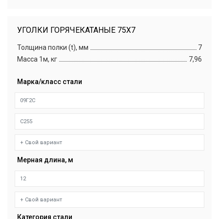
УГОЛКИ ГОРЯЧЕКАТАНЫЕ 75Х7
Толщина полки (t), мм
7
Масса 1м, кг
7,96
Марка/класс стали
09Г2С
С255
+ Свой вариант
Мерная длина, м
12
+ Свой вариант
Категория стали