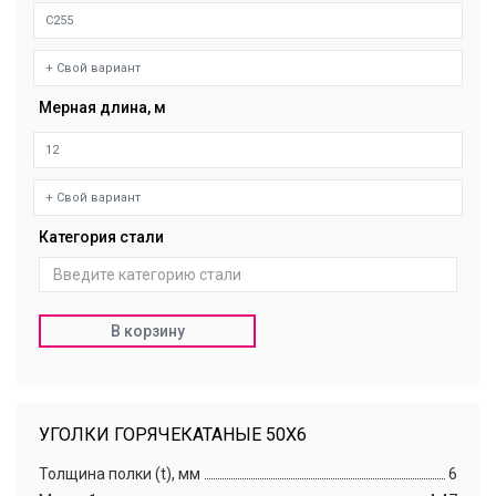
С255
+ Свой вариант
Мерная длина, м
12
+ Свой вариант
Категория стали
В корзину
УГОЛКИ ГОРЯЧЕКАТАНЫЕ 50Х6
Толщина полки (t), мм
6