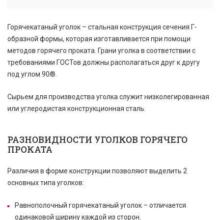
Горячекатаный уголок – стальная конструкция сечения Г-
образной формы, которая изготавливается при помощи
методов горячего проката. Грани уголка в соответствии с
требованиями ГОСТов должны располагаться друг к другу
под углом 90®.
Сырьем для производства уголка служит низколегированная
или углеродистая конструкционная сталь.
РАЗНОВИДНОСТИ УГОЛКОВ ГОРЯЧЕГО
ПРОКАТА
Различия в форме конструкции позволяют выделить 2
основных типа уголков:
Равнополочный горячекатаный уголок – отличается
одинаковой ширину каждой из сторон.