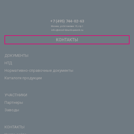
+7 (495) 744-02-63
Москва, ул.Остоженка 19, стр.1
info@steel-development.ru
КОНТАКТЫ
ДОКУМЕНТЫ
НТД
Нормативно-справочные документы
Каталоги продукции
УЧАСТНИКИ
Партнеры
Заводы
КОНТАКТЫ