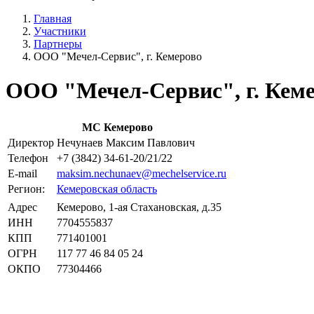
Главная
Участники
Партнеры
ООО "Мечел-Сервис", г. Кемерово
ООО "Мечел-Сервис", г. Кем
МС Кемерово
Директор
Нечунаев Максим Павлович
Телефон
+7 (3842) 34-61-20/21/22
E-mail
maksim.nechunaev@mechelservice.ru
Регион:
Кемеровская область
Адрес
Кемерово, 1-ая Стахановская, д.35
ИНН
7704555837
КПП
771401001
ОГРН
117 77 46 84 05 24
ОКПО
77304466