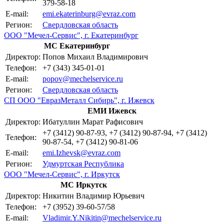
379-58-18
E-mail:
emi.ekaterinburg@evraz.com
Регион:
Свердловская область
ООО "Мечел-Сервис", г. Екатеринбург
МС Екатеринбург
Директор:
Попов Михаил Владимирович
Телефон:
+7 (343) 345-01-01
E-mail:
popov@mechelservice.ru
Регион:
Свердловская область
СП ООО "ЕвразМеталл Сибирь", г. Ижевск
ЕМИ Ижевск
Директор:
Ибатуллин Марат Рафисович
+7 (3412) 90-87-93, +7 (3412) 90-87-94, +7 (3412)
Телефон:
90-87-54, +7 (3412) 90-81-06
E-mail:
emi.Izhevsk@evraz.com
Регион:
Удмуртская Республика
ООО "Мечел-Сервис", г. Иркутск
МС Иркутск
Директор:
Никитин Владимир Юрьевич
Телефон:
+7 (3952) 39-60-57/58
E-mail:
Vladimir.Y.Nikitin@mechelservice.ru